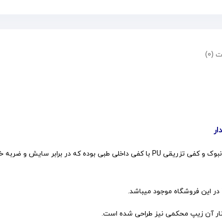
 (0)
ار
پوتین پاراشوت (Swat) یک کفش باکیفیت و طبی با رویه چرم نبوک و کفی تزریقی PU با کفی دا
کنار آن زیپ محکمی نیز طراحی شده است.