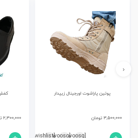
‹
پوتین پاراشوت اورجینال زیپدار
کفش 
3,500,000
تومان
2,300,000
ت
[woosc
[yith_wcwl_add_to_wishlist]
[woosq