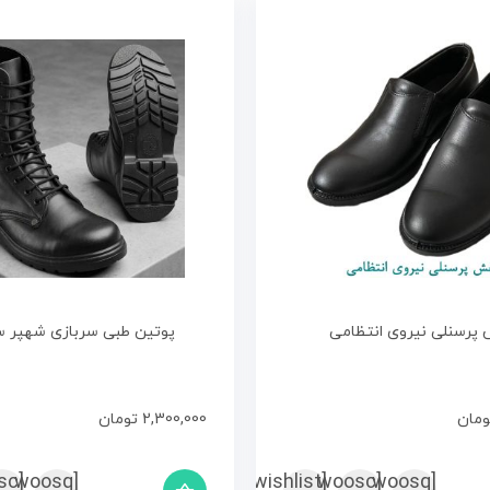
پرسنلی نیروی انتظامی
پوتین طبی سربازی شهپر سای
ومان
2,300,000
تومان
sc
[woosq
[woosc
[yith_wcwl_add_to_wishlist]
[woosq