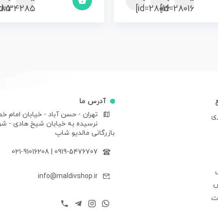
85]
id=34285]
id=28016]
id=28016]
آدرس ما
تهران - حسن آباد - خیابان امام خم
ری
نرسیده به خیابان شیخ هادی - ش
بازرگانی مالدیو شاپ
021-91016208
|
0919-5476707
info@maldivshop.ir
ش
ات