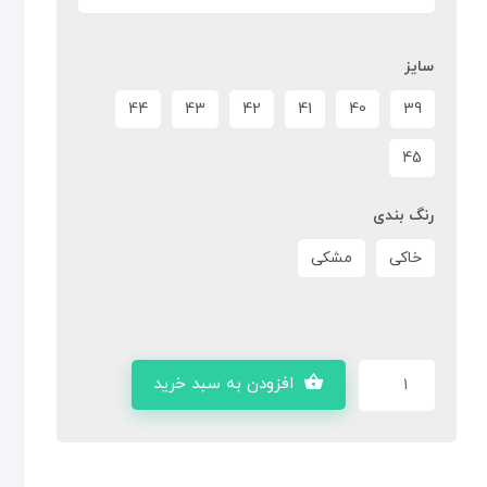
سایز
44
43
42
41
40
39
45
رنگ بندی
خاکی
مشکی
افزودن به سبد خرید