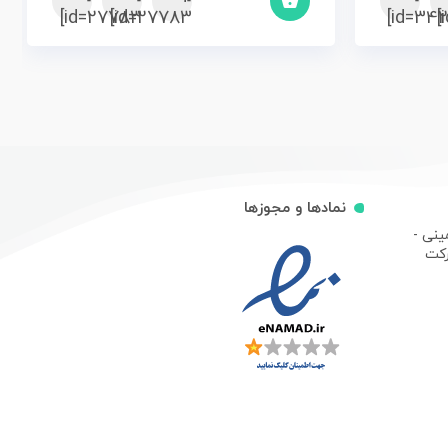
id=27783]
id=27783]
id=342
نمادها و مجوزها
ینی -
رکت