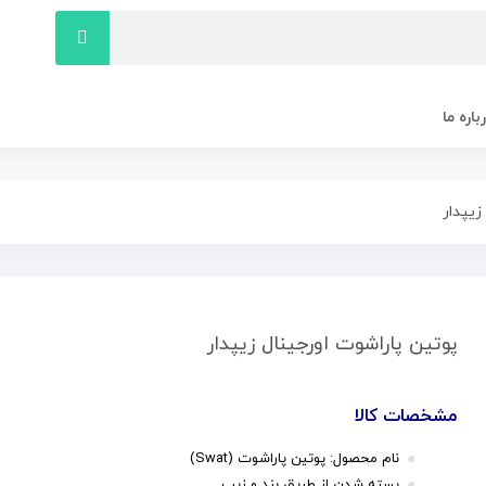
باره ما
زیپدار
پوتین پاراشوت اورجینال زیپدار
مشخصات کالا
نام محصول: پوتین پاراشوت (Swat)
بسته شدن از طریق بند و زیپ