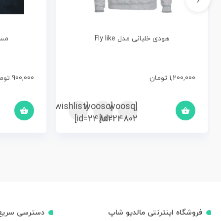
هودی خلبانی مدل Fly like
مسی
1,200,000
تومان
900,000
توم
[woosc
[yith_wcwl_add_to_wishlist]
[woosq
id=24802]
id=24802]
فروشگاه اینترنتی مالدیو شاپ
دسترسی سریع