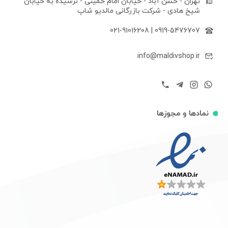
تهران - حسن آباد - خیابان امام خمینی - نرسیده به خیابان
شیخ هادی - شرکت بازرگانی مالدیو شاپ
021-91016208
|
0919-5476707
info@maldivshop.ir
نمادها و مجوزها