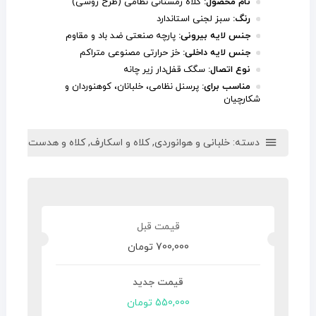
نام محصول:
کلاه زمستانی نظامی (طرح روسی)
رنگ:
سبز لجنی استاندارد
جنس لایه بیرونی:
پارچه صنعتی ضد باد و مقاوم
جنس لایه داخلی:
خز حرارتی مصنوعی متراکم
نوع اتصال:
سگک قفل‌دار زیر چانه
مناسب برای:
پرسنل نظامی، خلبانان، کوهنوردان و
شکارچیان
دسته:
خلبانی و هوانوردی
,
کلاه و اسکارف
,
کلاه و هدست
,
ورزشی
700,000
تومان
550,000
تومان