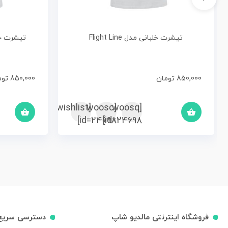
تیشرت خلبانی مدل Flight Line
تیشرت خلبانی مد
850,000
تومان
850,000
توم
[woosc
[yith_wcwl_add_to_wishlist]
[woosq
id=24698]
id=24698]
فروشگاه اینترنتی مالدیو شاپ
دسترسی سریع