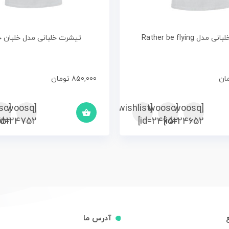
ل Rather be flying
تیشرت خلبانی مدل خلبان ج
ان
850,000
تومان
sc
[woosq
[woosc
[yith_wcwl_add_to_wishlist]
[woosq
52]
id=24752]
id=24652]
id=24652]
آدرس ما