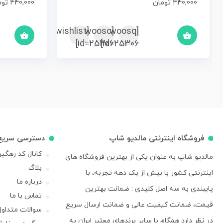
440,000
تومان
440,000
توم
[woosc
[yith_wcwl_add_to_wishlist]
[woosq
id=25306]
id=25306]
فروشگاه اینترنتی مالدیو شاپ
دسترسی سریع
کانال کد رهگی
مالدیو شاپ به عنوان یکی از بهترین فروشگاه های
بلاگ
اینترنتی کشور با بیش از یک دهه تجربه، با
درباره ما
پایبندی به سه اصل کلیدی : ضمانت بهترین
تماس با ما
قیمت، ضمانت کیفیت عالی و ضمانت ارسال سریع
سوالات متداول
در نظر دارد همگام با سایر برندهای معتبر ایران به