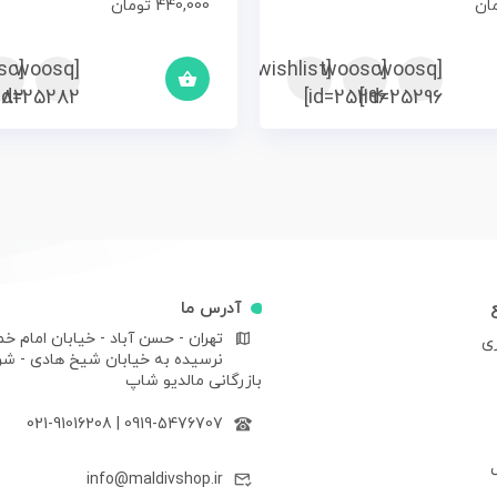
ان
440,000
تومان
sc
[woosq
[woosc
[yith_wcwl_add_to_wishlist]
[woosq
82]
id=25282]
id=25296]
id=25296]
آدرس ما
تهران - حسن آباد - خیابان امام خم
ری
نرسیده به خیابان شیخ هادی - ش
بازرگانی مالدیو شاپ
021-91016208
|
0919-5476707
info@maldivshop.ir