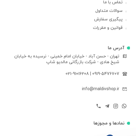
تماس با ما
سوالات متداول
پیگیری سفارش
قوانین و مقررات
آدرس ما
تهران - حسن آباد - خیابان امام خمینی - نرسیده به خیابان
شیخ هادی - شرکت بازرگانی مالدیو شاپ
021-91016208
|
0919-5476707
info@maldivshop.ir
نمادها و مجوزها