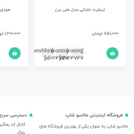
تیشرت خلبانی مدل هلی برن
هودی خ
850,000
تومان
1,200,000
تو
[woosc
[yith_wcwl_add_to_wishlist]
[woosq
id=24727]
id=24727]
فروشگاه اینترنتی مالدیو شاپ
دسترسی سریع
کانال کد رهگی
مالدیو شاپ به عنوان یکی از بهترین فروشگاه های
بلاگ