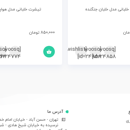
لبانی مدل خلبان جنگنده
تیشرت خلبانی مدل هواپ
مان
850,000
تومان
sc
[woosq
[woosc
[yith_wcwl_add_to_wishlist]
[woosq
74]
id=24774]
id=24858]
id=24858]
آدرس ما
تهران - حسن آباد - خیابان امام خم
ری
نرسیده به خیابان شیخ هادی - ش