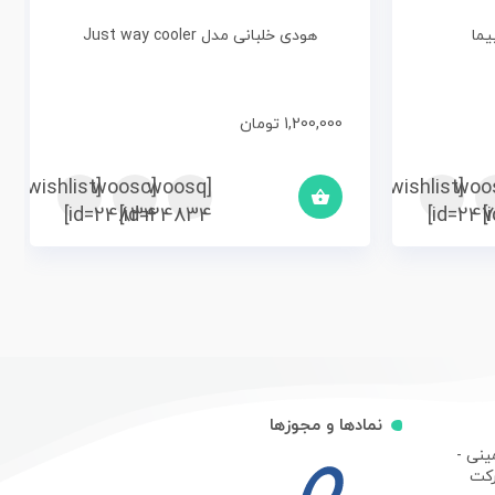
یما
هودی خلبانی مدل Just way cooler
1,200,000
تومان
[woosc
[yith_wcwl_add_to_wishlist]
[woosq
[woo
[yith_wcwl_add_to_wishlist]
id=24834]
id=24834]
id=247
نمادها و مجوزها
ینی -
رکت