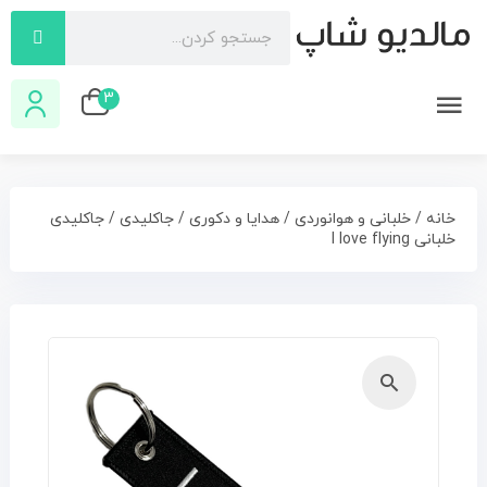
3
خانه
/
خلبانی و هوانوردی
/
هدایا و دکوری
/
جاکلیدی
/ جاكليدی
خلبانی I love flying
🔍