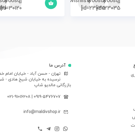
sc
[woosq
[woosc
[yith_wcwl_add_to_wishlist]
[woosq
20]
id=30120]
id=23035]
id=23035]
آدرس ما
تهران - حسن آباد - خیابان امام خم
ری
نرسیده به خیابان شیخ هادی - ش
بازرگانی مالدیو شاپ
021-91016208
|
0919-5476707
info@maldivshop.ir
ش
ات