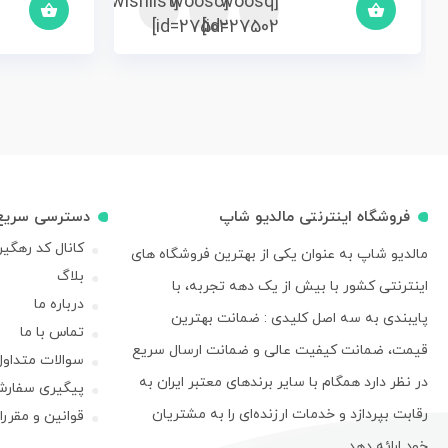
[woosc
[yith_wcwl_add_to_wishlist]
[woosq
id=27502]
id=27502]
فروشگاه اینترنتی مالدیو شاپ
دسترسی سریع
کانال کد رهگی
مالدیو شاپ به عنوان یکی از بهترین فروشگاه های
بلاگ
اینترنتی کشور با بیش از یک دهه تجربه، با
درباره ما
پایبندی به سه اصل کلیدی : ضمانت بهترین
تماس با ما
قیمت، ضمانت کیفیت عالی و ضمانت ارسال سریع
سوالات متداول
در نظر دارد همگام با سایر برندهای معتبر ایران به
پیگیری سفار
رقابت بپردازد و خدمات ارزنده‌ای را به مشتریان
قوانین و مقرر
خود ارائه دهد.