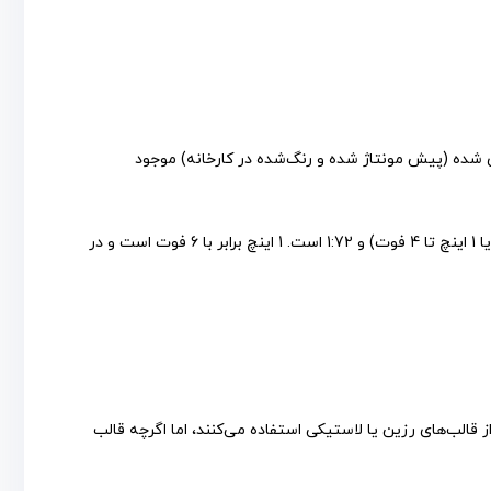
تاً در مقیاس‌های 1:144، 1:72، 1:48، 1:32 و 1:24 با مدل‌های فلزی ریخته‌گری شده (پیش مونتاژ شده و رنگ‌شده در کارخانه) موجود
این مقیاس ها تصادفی نیستند، اما معمولاً بر اساس تقسیمات امپراتوری یا متریک هستند. به عنوان مثال، مقیاس 1:48 1/4 اینچ به 1 فوت (یا 1 اینچ تا 4 فوت) و 1:72 است. 1 اینچ برابر با 6 فوت است و در
ز قالب‌های رزین یا لاستیکی استفاده می‌کنند، اما اگرچه قالب