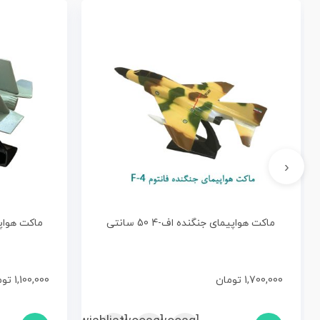
‹
ماکت هواپیمای جنگنده اف-4 50 سانتی
ماکت هواپیمای
1,700,000
تومان
1,100,000
توم