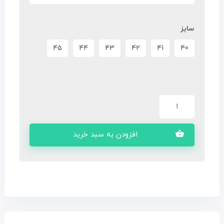
سایز
45
44
43
42
41
40
افزودن به سبد خرید