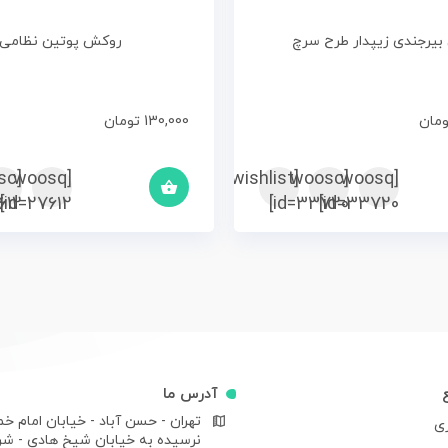
بیرجندی زیپدار طرح سرچ
روکش پوتین نظامی
ومان
130,000
تومان
sc
[woosq
[woosc
[yith_wcwl_add_to_wishlist]
[woosq
12]
id=27612]
id=33720]
id=33720]
آدرس ما
تهران - حسن آباد - خیابان امام خم
ری
نرسیده به خیابان شیخ هادی - ش