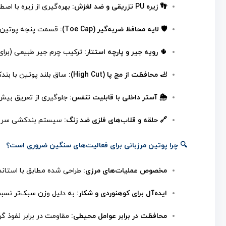
👣 زیره PU تزریقی و ضد لغزش:
بهره‌گیری از زیره با اص
🛡️ لایه محافظ ضربه‌گیر (Toe Cap):
قسمت پنجه پوتین تق
🌵 رویه جیر و پارچه استتار:
ترکیب چرم جیر طبیعی (برای م
🦶 محافظت از مچ پا (High Cut):
ساق بلند پوتین با بندک
🌦️ آستر داخلی با قابلیت تنفس:
جلوگیری از تعریق بیش ا
🔗 حلقه و قلاب‌های فلزی ضد زنگ:
سیستم بندکشی سریع ب
🔍 چرا پوتین مرزبانی برای فعالیت‌های سنگین ضروری است؟
مخصوص عملیات‌های مرزی:
طراحی شده مطابق با استاندا
ایده‌آل برای کوهنوردی و شکار:
به دلیل وزن سبک‌تر نسبت
محافظت در برابر عوامل محیطی:
مقاومت در برابر نفوذ گر