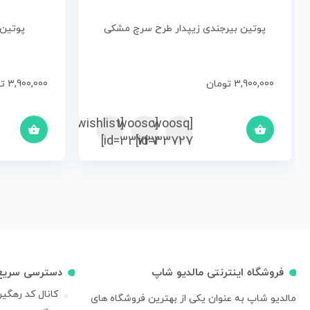
پوتین بیرجندی زیپدار طرح سرچ مشکی
پوتین 
3,900,000
تومان
3,900,000
ت
[woosc
[yith_wcwl_add_to_wishlist]
[woosq
id=33727]
id=33727]
فروشگاه اینترنتی مالدیو شاپ
دسترسی سریع
کانال کد رهگی
مالدیو شاپ به عنوان یکی از بهترین فروشگاه های