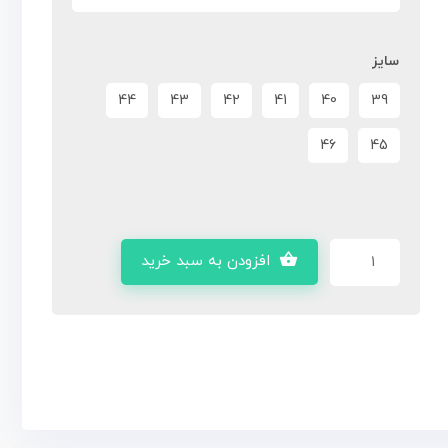
سایز
44
43
42
41
40
39
46
45
افزودن به سبد خرید