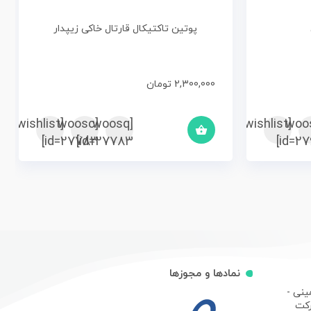
پوتین تاکتیکال قارتال خاکی زیپدار
2,300,000
تومان
[woosc
[yith_wcwl_add_to_wishlist]
[woosq
[woo
[yith_wcwl_add_to_wishlist]
id=27783]
id=27783]
id=276
نمادها و مجوزها
ینی -
رکت