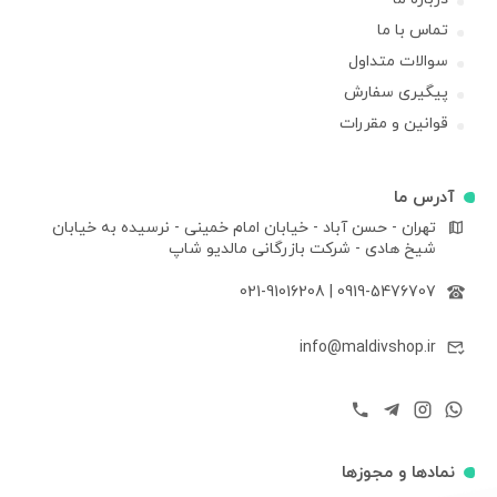
تماس با ما
سوالات متداول
پیگیری سفارش
قوانین و مقررات
آدرس ما
تهران - حسن آباد - خیابان امام خمینی - نرسیده به خیابان
شیخ هادی - شرکت بازرگانی مالدیو شاپ
021-91016208
|
0919-5476707
info@maldivshop.ir
نمادها و مجوزها